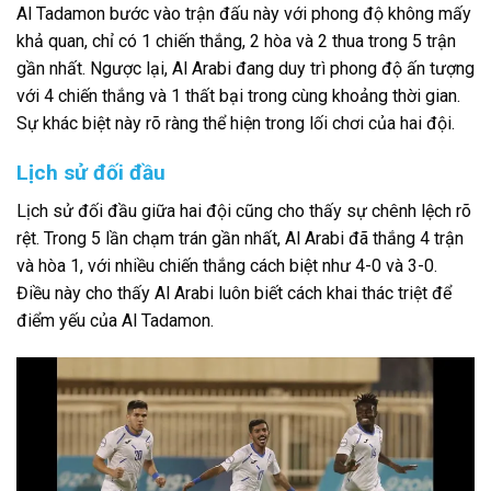
Al Tadamon bước vào trận đấu này với phong độ không mấy
khả quan, chỉ có 1 chiến thắng, 2 hòa và 2 thua trong 5 trận
gần nhất. Ngược lại, Al Arabi đang duy trì phong độ ấn tượng
với 4 chiến thắng và 1 thất bại trong cùng khoảng thời gian.
Sự khác biệt này rõ ràng thể hiện trong lối chơi của hai đội.
Lịch sử đối đầu
Lịch sử đối đầu giữa hai đội cũng cho thấy sự chênh lệch rõ
rệt. Trong 5 lần chạm trán gần nhất, Al Arabi đã thắng 4 trận
và hòa 1, với nhiều chiến thắng cách biệt như 4-0 và 3-0.
Điều này cho thấy Al Arabi luôn biết cách khai thác triệt để
điểm yếu của Al Tadamon.