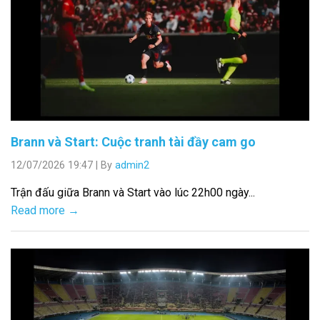
Brann và Start: Cuộc tranh tài đầy cam go
12/07/2026 19:47
|
By
admin2
Trận đấu giữa Brann và Start vào lúc 22h00 ngày...
Read more →