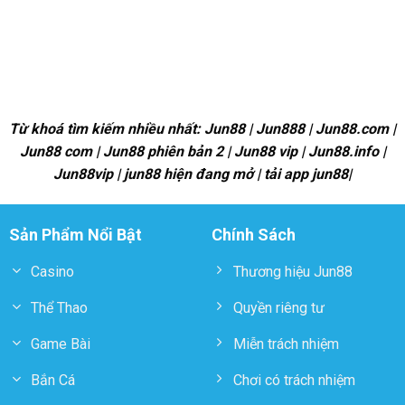
Từ khoá tìm kiếm nhiều nhất: Jun88 | Jun888 | Jun88.com |
Jun88 com | Jun88 phiên bản 2 | Jun88 vip | Jun88.info |
Jun88vip | jun88 hiện đang mở | tải app jun88|
Sản Phẩm Nổi Bật
Chính Sách
Casino
Thương hiệu Jun88
Thể Thao
Quyền riêng tư
Game Bài
Miễn trách nhiệm
Bắn Cá
Chơi có trách nhiệm