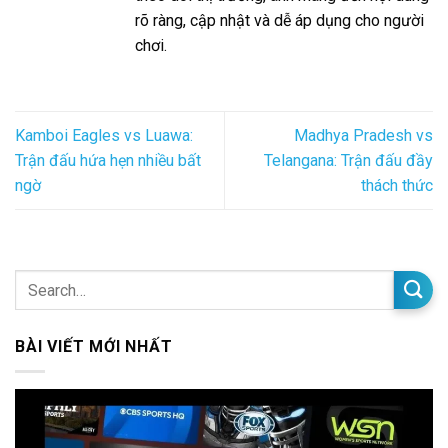
rõ ràng, cập nhật và dễ áp dụng cho người
chơi.
Kamboi Eagles vs Luawa:
Madhya Pradesh vs
Trận đấu hứa hẹn nhiều bất
Telangana: Trận đấu đầy
ngờ
thách thức
BÀI VIẾT MỚI NHẤT