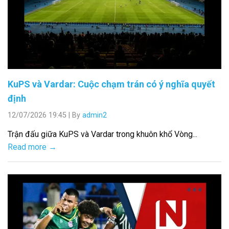
KuPS và Vardar: Cuộc chạm trán có ý nghĩa quyết
định
12/07/2026 19:45
|
By
admin2
Trận đấu giữa KuPS và Vardar trong khuôn khổ Vòng...
Read more →