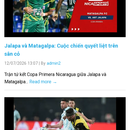
Jalapa và Matagalpa: Cuộc chiến quyết liệt trên
sân cỏ
12/07/2026 13:07
|
By
admin2
Trận tứ kết Copa Primera Nicaragua giữa Jalapa và
Matagalpa...
Read more →