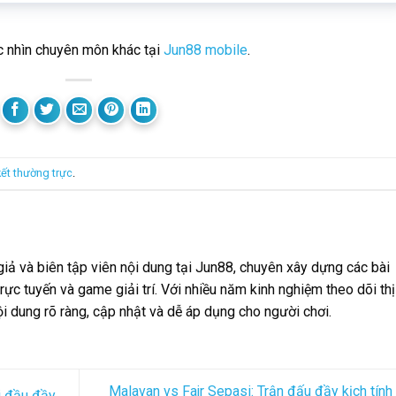
c nhìn chuyên môn khác tại
Jun88 mobile
.
kết thường trực
.
giả và biên tập viên nội dung tại Jun88, chuyên xây dựng các bài
 trực tuyến và game giải trí. Với nhiều năm kinh nghiệm theo dõi thị
i dung rõ ràng, cập nhật và dễ áp dụng cho người chơi.
Malavan vs Fajr Sepasi: Trận đấu đầy kịch tính
i đầu đầy