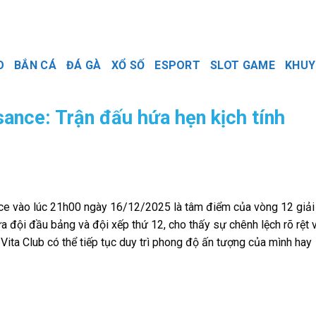
O
BẮN CÁ
ĐÁ GÀ
XỔ SỐ
ESPORT
SLOT GAME
KHUY
sance: Trận đấu hứa hẹn kịch tính
ce vào lúc 21h00 ngày 16/12/2025 là tâm điểm của vòng 12 giải
 đội đầu bảng và đội xếp thứ 12, cho thấy sự chênh lệch rõ rệt 
Vita Club có thể tiếp tục duy trì phong độ ấn tượng của mình hay