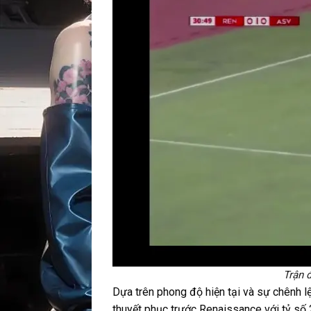
Trận 
Dựa trên phong độ hiện tại và sự chênh l
thuyết phục trước Renaissance với tỷ số 2