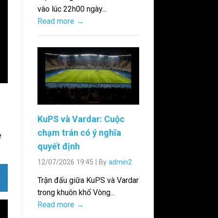
vào lúc 22h00 ngày...
Read more →
KuPS và Vardar: Cuộc
chạm trán có ý nghĩa
e
quyết định
12/07/2026 19:45
|
By
admin2
Trận đấu giữa KuPS và Vardar
trong khuôn khổ Vòng...
Read more →