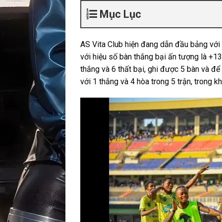
Mục Lục
AS Vita Club hiện đang dẫn đầu bảng với 
với hiệu số bàn thắng bại ấn tượng là +13
thắng và 6 thất bại, ghi được 5 bàn và để
với 1 thắng và 4 hòa trong 5 trận, trong k