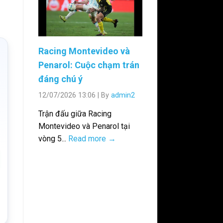
Racing Montevideo và
Penarol: Cuộc chạm trán
đáng chú ý
12/07/2026 13:06
|
By
admin2
Trận đấu giữa Racing
Montevideo và Penarol tại
vòng 5...
Read more →