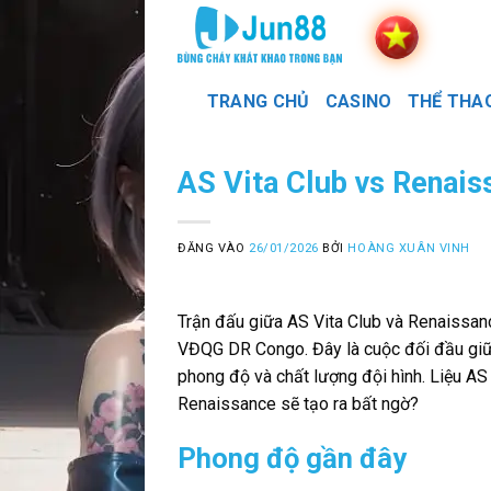
Bỏ
qua
nội
dung
TRANG CHỦ
CASINO
THỂ THA
AS Vita Club vs Renais
ĐĂNG VÀO
26/01/2026
BỞI
HOÀNG XUÂN VINH
Trận đấu giữa AS Vita Club và Renaissan
VĐQG DR Congo. Đây là cuộc đối đầu giữa
phong độ và chất lượng đội hình. Liệu AS 
Renaissance sẽ tạo ra bất ngờ?
Phong độ gần đây