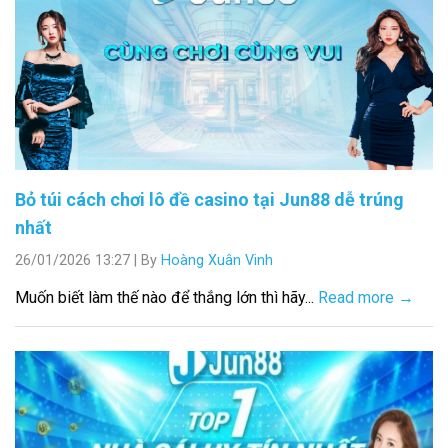
Bỏ túi cách chơi lô đề casino tại Jun88 dễ trúng
nhất
26/01/2026 13:27
|
By
Hoàng Xuân Vinh
Muốn biết làm thế nào để thắng lớn thì hãy...
Read more →