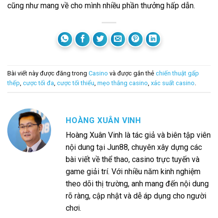
cũng như mang về cho mình nhiều phần thưởng hấp dẫn.
Bài viết này được đăng trong
Casino
và được gắn thẻ
chiến thuật gấp
thếp
,
cược tối đa
,
cược tối thiểu
,
mẹo thắng casino
,
xác suất casino
.
HOÀNG XUÂN VINH
Hoàng Xuân Vinh là tác giả và biên tập viên
nội dung tại Jun88, chuyên xây dựng các
bài viết về thể thao, casino trực tuyến và
game giải trí. Với nhiều năm kinh nghiệm
theo dõi thị trường, anh mang đến nội dung
rõ ràng, cập nhật và dễ áp dụng cho người
chơi.