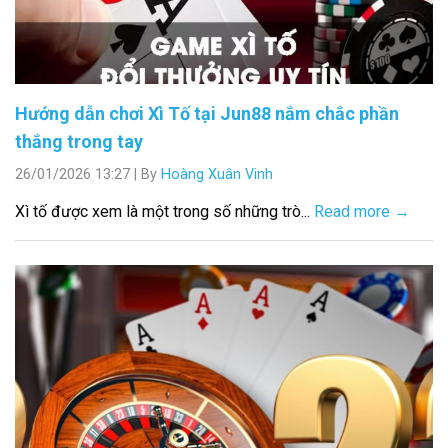
Hướng dẫn chơi Xì Tố tại Jun88 nắm chắc phần
thắng trong tay
26/01/2026 13:27
|
By
Hoàng Xuân Vinh
Xì tố được xem là một trong số những trò...
Read more →