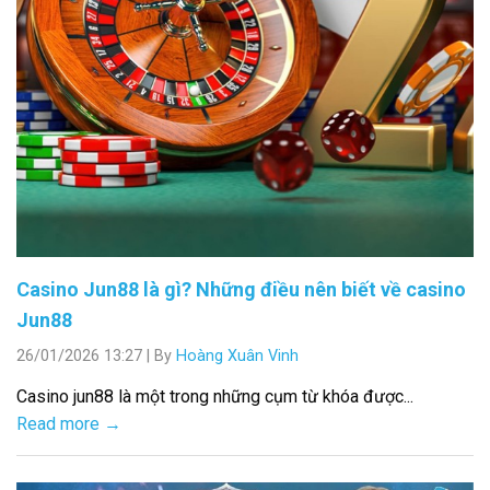
Casino Jun88 là gì? Những điều nên biết về casino
Jun88
26/01/2026 13:27
|
By
Hoàng Xuân Vinh
Casino jun88 là một trong những cụm từ khóa được...
Read more →