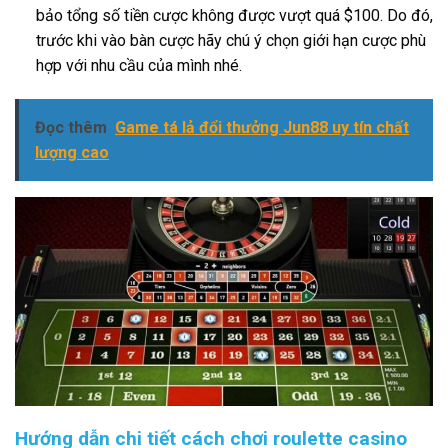
bảo tổng số tiền cược không được vượt quá $100. Do đó,
trước khi vào bàn cược hãy chú ý chọn giới hạn cược phù
hợp với nhu cầu của mình nhé.
Đọc thêm
Game tá lả đổi thưởng Jun88 uy tín chất
lượng cao
Hướng dẫn chi tiết cách chơi roulette casino