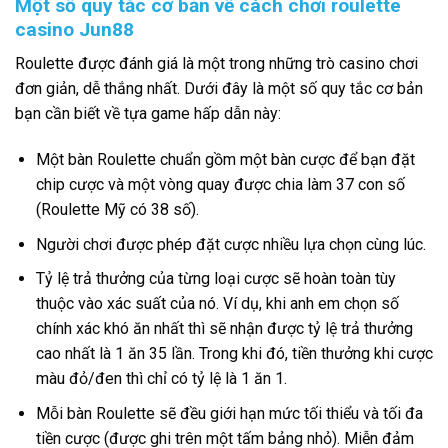
Một số quy tắc cơ bản về cách chơi roulette
casino Jun88
Roulette được đánh giá là một trong những trò casino chơi
đơn giản, dễ thắng nhất.
Dưới đây là một số quy tắc cơ bản
bạn cần biết về tựa game hấp dẫn này:
Một bàn Roulette chuẩn gồm một bàn cược để bạn đặt
chip cược và một vòng quay được chia làm 37 con số
(Roulette Mỹ có 38 số).
Người chơi được phép đặt cược nhiều lựa chọn cùng lúc.
Tỷ lệ trả thưởng của từng loại cược sẽ hoàn toàn tùy
thuộc vào xác suất của nó. Ví dụ, khi anh em chọn số
chính xác khó ăn nhất thì sẽ nhận được tỷ lệ trả thưởng
cao nhất là 1 ăn 35 lần. Trong khi đó, tiền thưởng khi cược
màu đỏ/đen thì chỉ có tỷ lệ là 1 ăn 1.
Mỗi bàn Roulette sẽ đều giới hạn mức tối thiểu và tối đa
tiền cược (được ghi trên một tấm bảng nhỏ). Miễn đảm