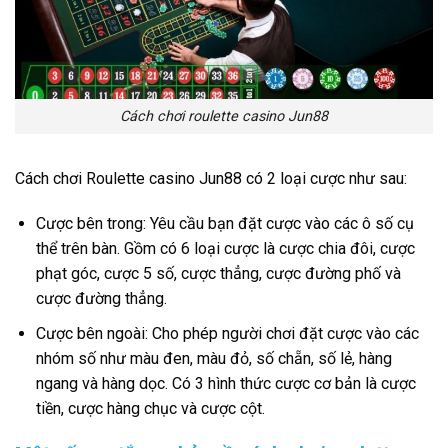
Cách chơi roulette casino Jun88
Cách chơi Roulette casino Jun88 có 2 loại cược như sau:
Cược bên trong: Yêu cầu bạn đặt cược vào các ô số cụ
thể trên bàn. Gồm có 6 loại cược là cược chia đôi, cược
phạt góc, cược 5 số, cược thẳng, cược đường phố và
cược đường thẳng.
Cược bên ngoài: Cho phép người chơi đặt cược vào các
nhóm số như màu đen, màu đỏ, số chẵn, số lẻ, hàng
ngang và hàng dọc. Có 3 hình thức cược cơ bản là cược
tiền, cược hàng chục và cược cột.