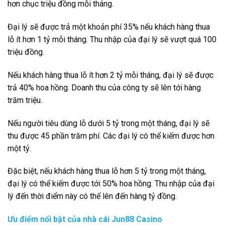
hơn chục triệu đồng mỗi tháng.
Đại lý sẽ được trả một khoản phí 35% nếu khách hàng thua
lỗ ít hơn 1 tỷ mỗi tháng. Thu nhập của đại lý sẽ vượt quá 100
triệu đồng.
Nếu khách hàng thua lỗ ít hơn 2 tỷ mỗi tháng, đại lý sẽ được
trả 40% hoa hồng. Doanh thu của công ty sẽ lên tới hàng
trăm triệu.
Nếu người tiêu dùng lỗ dưới 5 tỷ trong một tháng, đại lý sẽ
thu được 45 phần trăm phí. Các đại lý có thể kiếm được hơn
một tỷ.
Đặc biệt, nếu khách hàng thua lỗ hơn 5 tỷ trong một tháng,
đại lý có thể kiếm được tới 50% hoa hồng. Thu nhập của đại
lý đến thời điểm này có thể lên đến hàng tỷ đồng.
Ưu điểm nổi bật của nhà cái Jun88 Casino