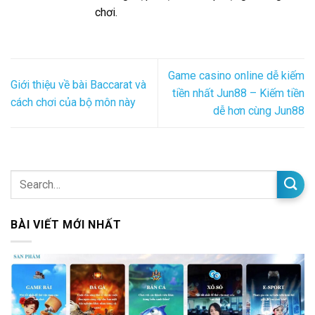
chơi.
Game casino online dễ kiếm
Giới thiệu về bài Baccarat và
tiền nhất Jun88 – Kiếm tiền
cách chơi của bộ môn này
dễ hơn cùng Jun88
BÀI VIẾT MỚI NHẤT