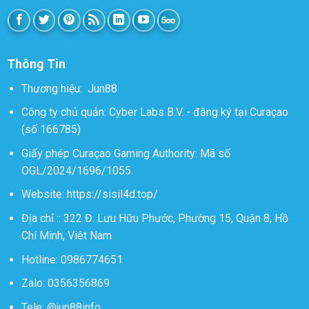
Thông Tin
Thương hiệu:
Jun88
Công ty chủ quản: Cyber Labs B.V. - đăng ký tại Curaçao
(số 166785)
Giấy phép Curaçao Gaming Authority: Mã số
OGL/2024/1696/1055.
Website:
https://sisil4d.top/
Địa chỉ ::
322 Đ. Lưu Hữu Phước, Phường 15, Quận 8, Hồ
Chí Minh, Viêt Nam
Hotline: 0986774651
Zalo: 0356356869
Tele: @jun88info