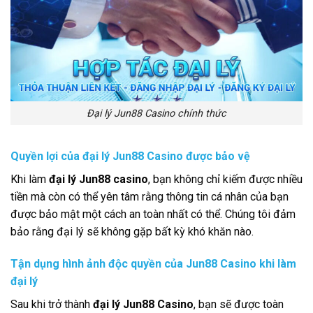
Đại lý Jun88 Casino chính thức
Quyền lợi của đại lý Jun88 Casino được bảo vệ
Khi làm
đại lý Jun88 casino
, bạn không chỉ kiếm được nhiều
tiền mà còn có thể yên tâm rằng thông tin cá nhân của bạn
được bảo mật một cách an toàn nhất có thể. Chúng tôi đảm
bảo rằng đại lý sẽ không gặp bất kỳ khó khăn nào.
Tận dụng hình ảnh độc quyền của Jun88 Casino khi làm
đại lý
Sau khi trở thành
đại lý Jun88 Casino
, bạn sẽ được toàn