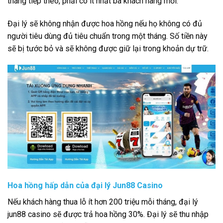
tháng tiếp theo, phải có ít nhất ba khách hàng mới.
Đại lý sẽ không nhận được hoa hồng nếu họ không có đủ
người tiêu dùng đủ tiêu chuẩn trong một tháng. Số tiền này
sẽ bị tước bỏ và sẽ không được giữ lại trong khoản dự trữ.
Hoa hồng hấp dẫn của đại lý Jun88 Casino
Nếu khách hàng thua lỗ ít hơn 200 triệu mỗi tháng, đại lý
jun88 casino sẽ được trả hoa hồng 30%. Đại lý sẽ thu nhập