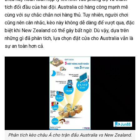
tích đối đầu của hai đội. Australia có hàng công mạnh mẽ
cùng với sự chắc chắn nơi hàng thủ. Tuy nhiên, người chơi
cũng nên cân nhắc, kèo này không dễ dàng để vượt qua, đặc
biệt khi New Zealand có thể gây bất ngờ. Dù vậy, dựa trên
những gì đã phân tích, lựa chọn đặt cửa cho Australia vẫn là
sự an toàn hơn cả.
Phân tích kèo châu Á cho trận đấu Australia vs New Zealand.