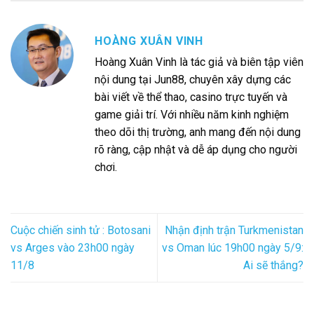
HOÀNG XUÂN VINH
Hoàng Xuân Vinh là tác giả và biên tập viên
nội dung tại Jun88, chuyên xây dựng các
bài viết về thể thao, casino trực tuyến và
game giải trí. Với nhiều năm kinh nghiệm
theo dõi thị trường, anh mang đến nội dung
rõ ràng, cập nhật và dễ áp dụng cho người
chơi.
Cuộc chiến sinh tử : Botosani
Nhận định trận Turkmenistan
vs Arges vào 23h00 ngày
vs Oman lúc 19h00 ngày 5/9:
11/8
Ai sẽ thắng?