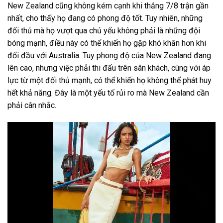
New Zealand cũng không kém cạnh khi thắng 7/8 trận gần
nhất, cho thấy họ đang có phong độ tốt. Tuy nhiên, những
đối thủ mà họ vượt qua chủ yếu không phải là những đội
bóng mạnh, điều này có thể khiến họ gặp khó khăn hơn khi
đối đầu với Australia. Tuy phong độ của New Zealand đang
lên cao, nhưng việc phải thi đấu trên sân khách, cùng với áp
lực từ một đối thủ mạnh, có thể khiến họ không thể phát huy
hết khả năng. Đây là một yếu tố rủi ro mà New Zealand cần
phải cân nhắc.