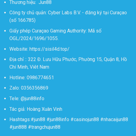
Thương hiệu:
Jun88
Công ty chủ quản: Cyber Labs B.V. - đăng ký tại Curaçao
(số 166785)
Giấy phép Curaçao Gaming Authority: Mã số
OGL/2024/1696/1055.
Website:
https://sisil4d.top/
Địa chỉ ::
322 Đ. Lưu Hữu Phước, Phường 15, Quận 8, Hồ
Chí Minh, Viêt Nam
Hotline: 0986774651
Zalo: 0356356869
Tele: @jun88info
Tác giả:
Hoàng Xuân Vinh
Hashtags:#jun88 #jun88info #casinojun88 #nhacaijun88
#jun888 #trangchujun88