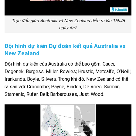
Trận đấu giữa Australia và New Zealand diễn ra lúc 16h45
ngày 5/9.
Đội hình dự kiến Dự đoán kết quả Australia vs
New Zealand
Đội hình dự kiến của Australia có thể bao gồm: Gauci;
Degenek, Burgess, Miller, Rowles; Hrustic, Metcalfe, O’Neill;
Irankunda, Boyle, Silvera. Trong khi đó, New Zealand có thể
ra sân với: Crocombe; Payne, Bindon, De Vries, Surman;
Stamenic, Rufer, Bell; Barbarouses, Just, Wood.