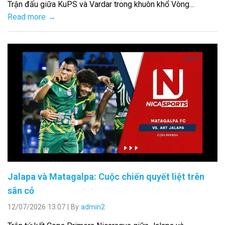
Trận đấu giữa KuPS và Vardar trong khuôn khổ Vòng...
Read more →
Jalapa và Matagalpa: Cuộc chiến quyết liệt trên
sân cỏ
12/07/2026 13:07
|
By
admin2