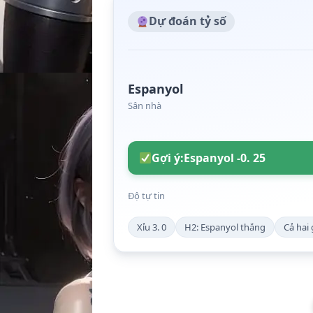
Dự đoán tỷ số
Espanyol
Sân nhà
Gợi ý:
Espanyol -0. 25
Độ tự tin
Xỉu 3. 0
H2: Espanyol thắng
Cả hai 