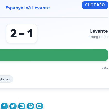
CHỐT KÈO
Espanyol và Levante
2 – 1
Levante
Phong độ tốt
72%
ghi bàn