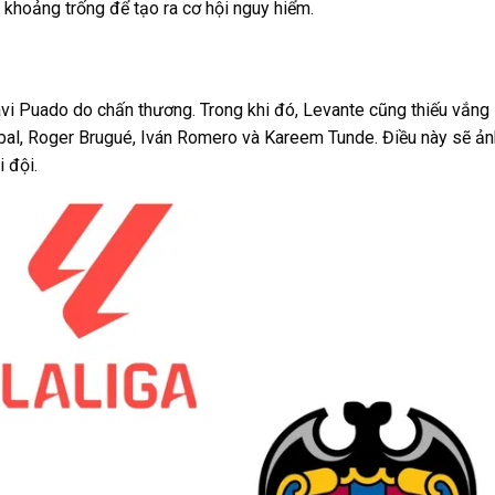
 khoảng trống để tạo ra cơ hội nguy hiểm.
i Puado do chấn thương. Trong khi đó, Levante cũng thiếu vắng
bal, Roger Brugué, Iván Romero và Kareem Tunde. Điều này sẽ ản
 đội.