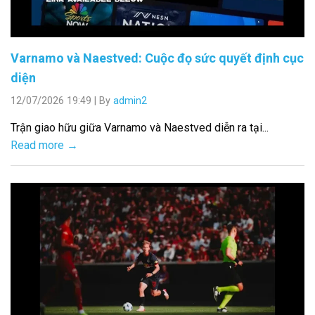
Varnamo và Naestved: Cuộc đọ sức quyết định cục
diện
12/07/2026 19:49
|
By
admin2
Trận giao hữu giữa Varnamo và Naestved diễn ra tại...
Read more →