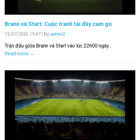
Brann và Start: Cuộc tranh tài đầy cam go
12/07/2026 19:47
|
By
admin2
Trận đấu giữa Brann và Start vào lúc 22h00 ngày...
Read more →