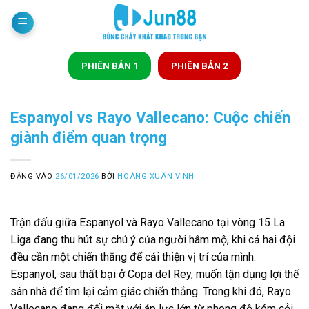
Bỏ
qua
nội
dung
PHIÊN BẢN 1
PHIÊN BẢN 2
Espanyol vs Rayo Vallecano: Cuộc chiến
giành điểm quan trọng
ĐĂNG VÀO
26/01/2026
BỞI
HOÀNG XUÂN VINH
Trận đấu giữa Espanyol và Rayo Vallecano tại vòng 15 La
Liga đang thu hút sự chú ý của người hâm mộ, khi cả hai đội
đều cần một chiến thắng để cải thiện vị trí của mình.
Espanyol, sau thất bại ở Copa del Rey, muốn tận dụng lợi thế
sân nhà để tìm lại cảm giác chiến thắng. Trong khi đó, Rayo
Vallecano đang đối mặt với áp lực lớn từ phong độ kém cỏi