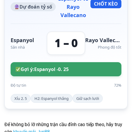
CHỐT KÈO
Rayo
Dự đoán tỷ số
Vallecano
1 – 0
Espanyol
Rayo Vallecano
Sân nhà
Phong độ tốt
Gợi ý:
Espanyol -0. 25
Độ tự tin
72%
Xỉu 2. 5
H2: Espanyol thắng
Giữ sạch lưới
Để không bỏ lỡ những trận cầu đỉnh cao tiếp theo, hãy truy
cập
khuyến mãi Jun88
.