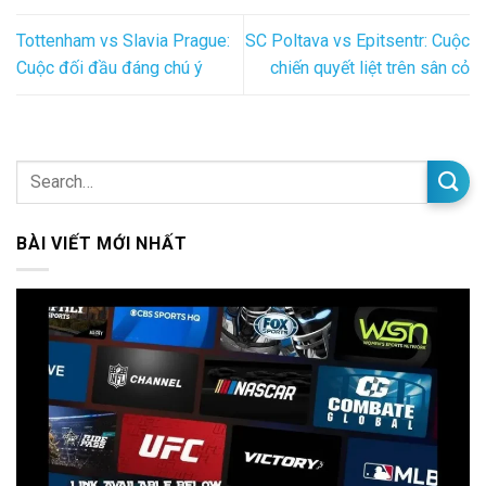
Tottenham vs Slavia Prague:
SC Poltava vs Epitsentr: Cuộc
Cuộc đối đầu đáng chú ý
chiến quyết liệt trên sân cỏ
BÀI VIẾT MỚI NHẤT