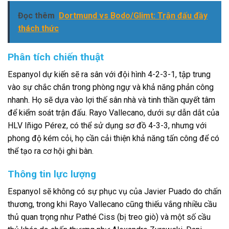
Đọc thêm
Dortmund vs Bodo/Glimt: Trận đấu đầy
thách thức
Phân tích chiến thuật
Espanyol dự kiến sẽ ra sân với đội hình 4-2-3-1, tập trung
vào sự chắc chắn trong phòng ngự và khả năng phản công
nhanh. Họ sẽ dựa vào lợi thế sân nhà và tinh thần quyết tâm
để kiểm soát trận đấu. Rayo Vallecano, dưới sự dẫn dắt của
HLV Iñigo Pérez, có thể sử dụng sơ đồ 4-3-3, nhưng với
phong độ kém cỏi, họ cần cải thiện khả năng tấn công để có
thể tạo ra cơ hội ghi bàn.
Thông tin lực lượng
Espanyol sẽ không có sự phục vụ của Javier Puado do chấn
thương, trong khi Rayo Vallecano cũng thiếu vắng nhiều cầu
thủ quan trọng như Pathé Ciss (bị treo giò) và một số cầu