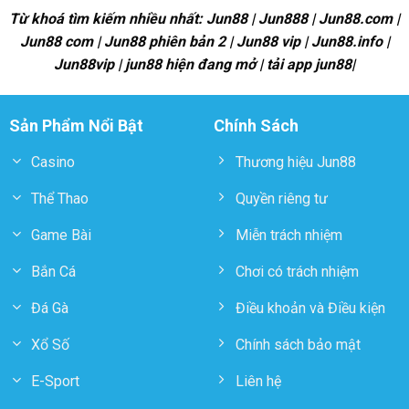
Từ khoá tìm kiếm nhiều nhất: Jun88 | Jun888 | Jun88.com |
Jun88 com | Jun88 phiên bản 2 | Jun88 vip | Jun88.info |
Jun88vip | jun88 hiện đang mở | tải app jun88|
Sản Phẩm Nổi Bật
Chính Sách
Casino
Thương hiệu Jun88
Thể Thao
Quyền riêng tư
Game Bài
Miễn trách nhiệm
Bắn Cá
Chơi có trách nhiệm
Đá Gà
Điều khoản và Điều kiện
Xổ Số
Chính sách bảo mật
E-Sport
Liên hệ