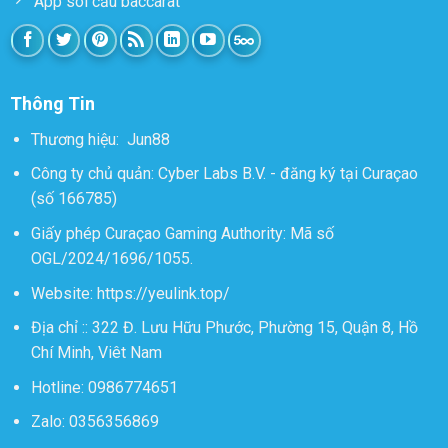
App soi cầu baccarat
Thông Tin
Thương hiệu:
Jun88
Công ty chủ quản: Cyber Labs B.V. - đăng ký tại Curaçao
(số 166785)
Giấy phép Curaçao Gaming Authority: Mã số
OGL/2024/1696/1055.
Website:
https://yeulink.top/
Địa chỉ ::
322 Đ. Lưu Hữu Phước, Phường 15, Quận 8, Hồ
Chí Minh, Viêt Nam
Hotline: 0986774651
Zalo: 0356356869