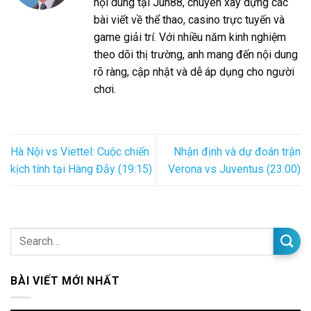
nội dung tại Jun88, chuyên xây dựng các
bài viết về thể thao, casino trực tuyến và
game giải trí. Với nhiều năm kinh nghiệm
theo dõi thị trường, anh mang đến nội dung
rõ ràng, cập nhật và dễ áp dụng cho người
chơi.
Hà Nội vs Viettel: Cuộc chiến
Nhận định và dự đoán trận
kịch tính tại Hàng Đẫy (19:15)
Verona vs Juventus (23:00)
BÀI VIẾT MỚI NHẤT