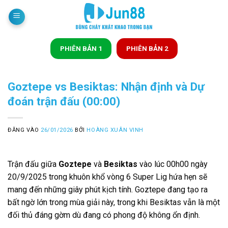
Bỏ
qua
nội
dung
PHIÊN BẢN 1
PHIÊN BẢN 2
Goztepe vs Besiktas: Nhận định và Dự
đoán trận đấu (00:00)
ĐĂNG VÀO
26/01/2026
BỞI
HOÀNG XUÂN VINH
Trận đấu giữa
Goztepe
và
Besiktas
vào lúc 00h00 ngày
20/9/2025 trong khuôn khổ vòng 6 Super Lig hứa hẹn sẽ
mang đến những giây phút kịch tính. Goztepe đang tạo ra
bất ngờ lớn trong mùa giải này, trong khi Besiktas vẫn là một
đối thủ đáng gờm dù đang có phong độ không ổn định.