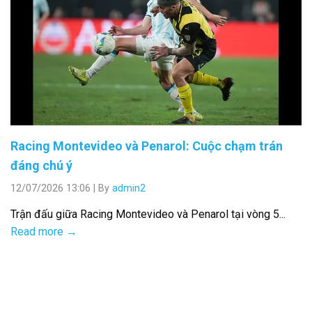
Racing Montevideo và Penarol: Cuộc chạm trán
đáng chú ý
12/07/2026 13:06
|
By
admin2
Trận đấu giữa Racing Montevideo và Penarol tại vòng 5...
Read more →