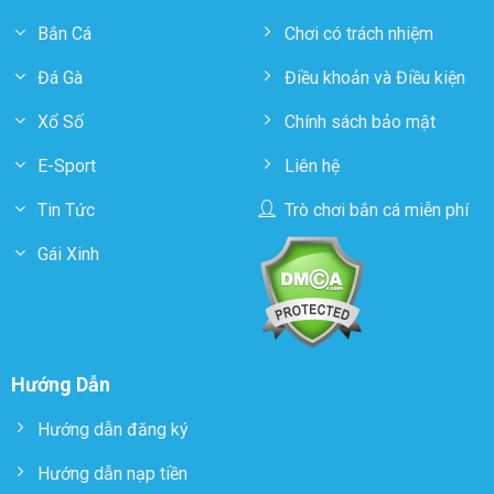
Bắn Cá
Chơi có trách nhiệm
Đá Gà
Điều khoản và Điều kiện
Xổ Số
Chính sách bảo mật
E-Sport
Liên hệ
Tin Tức
Trò chơi bắn cá miễn phí
Gái Xinh
Hướng Dẫn
Hướng dẫn đăng ký
Hướng dẫn nạp tiền