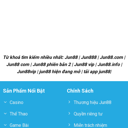
Từ khoá tìm kiếm nhiều nhất: Jun88 | Jun888 | Jun88.com |
Jun88 com | Jun88 phiên bản 2 | Jun88 vip | Jun88.info |
Jun88vip | jun88 hiện đang mở | tải app jun88|
Sản Phẩm Nổi Bật
Chính Sách
Casino
Thương hiệu Jun88
Thể Thao
Quyền riêng tư
Game Bài
Miễn trách nhiệm