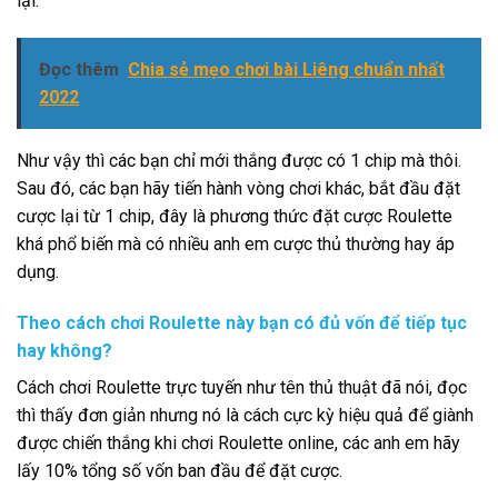
lại.
Đọc thêm
Chia sẻ mẹo chơi bài Liêng chuẩn nhất
2022
Như vậy thì các bạn chỉ mới thắng được có 1 chip mà thôi.
Sau đó, các bạn hãy tiến hành vòng chơi khác, bắt đầu đặt
cược lại từ 1 chip, đây là phương thức đặt cược Roulette
khá phổ biến mà có nhiều anh em cược thủ thường hay áp
dụng.
Theo cách chơi Roulette này bạn có đủ vốn để tiếp tục
hay không?
Cách chơi Roulette trực tuyến như tên thủ thuật đã nói, đọc
thì thấy đơn giản nhưng nó là cách cực kỳ hiệu quả để giành
được chiến thắng khi chơi Roulette online, các anh em hãy
lấy 10% tổng số vốn ban đầu để đặt cược.