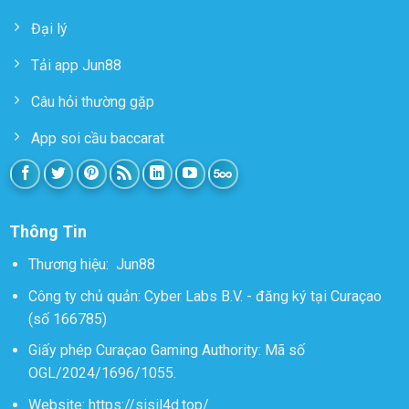
Đại lý
Tải app Jun88
Câu hỏi thường gặp
App soi cầu baccarat
Thông Tin
Thương hiệu:
Jun88
Công ty chủ quản: Cyber Labs B.V. - đăng ký tại Curaçao
(số 166785)
Giấy phép Curaçao Gaming Authority: Mã số
OGL/2024/1696/1055.
Website:
https://sisil4d.top/