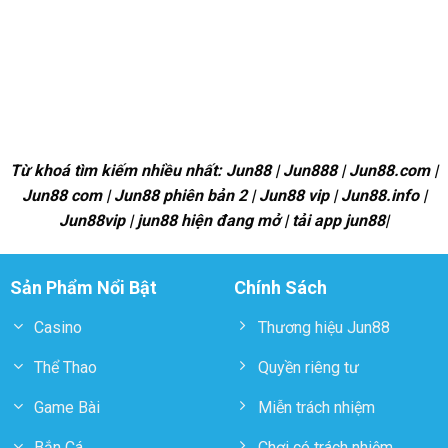
Từ khoá tìm kiếm nhiều nhất: Jun88 | Jun888 | Jun88.com |
Jun88 com | Jun88 phiên bản 2 | Jun88 vip | Jun88.info |
Jun88vip | jun88 hiện đang mở | tải app jun88|
Sản Phẩm Nổi Bật
Chính Sách
Casino
Thương hiệu Jun88
Thể Thao
Quyền riêng tư
Game Bài
Miễn trách nhiệm
Bắn Cá
Chơi có trách nhiệm