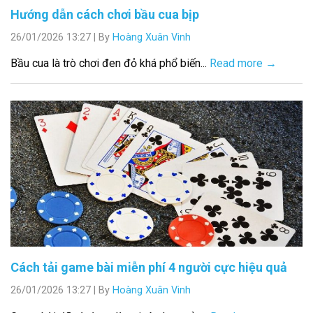
Hướng dẫn cách chơi bầu cua bịp
26/01/2026 13:27
|
By
Hoàng Xuân Vinh
Bầu cua là trò chơi đen đỏ khá phổ biến...
Read more →
Cách tải game bài miễn phí 4 người cực hiệu quả
26/01/2026 13:27
|
By
Hoàng Xuân Vinh