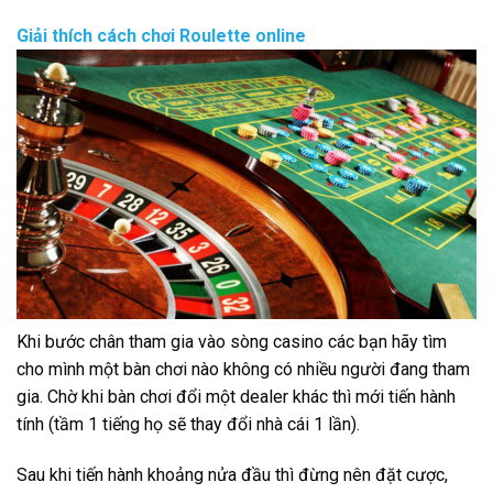
Giải thích cách chơi Roulette online
Khi bước chân tham gia vào sòng casino các bạn hãy tìm
cho mình một bàn chơi nào không có nhiều người đang tham
gia. Chờ khi bàn chơi đổi một dealer khác thì mới tiến hành
tính (tầm 1 tiếng họ sẽ thay đổi nhà cái 1 lần).
Sau khi tiến hành khoảng nửa đầu thì đừng nên đặt cược,