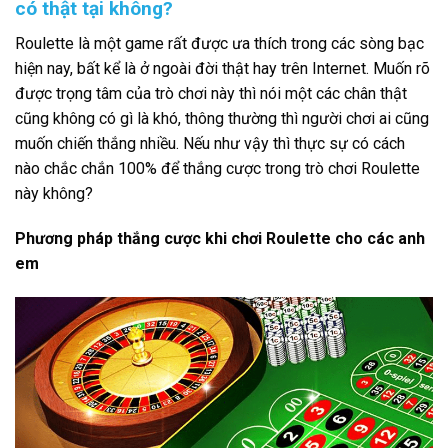
có thật tại không?
Roulette là một game rất được ưa thích trong các sòng bạc
hiện nay, bất kể là ở ngoài đời thật hay trên Internet. Muốn rõ
được trọng tâm của trò chơi này thì nói một các chân thật
cũng không có gì là khó, thông thường thì người chơi ai cũng
muốn chiến thắng nhiều. Nếu như vậy thì thực sự có cách
nào chắc chắn 100% để thắng cược trong trò chơi Roulette
này không?
Phương pháp thắng cược khi chơi Roulette cho các anh
em