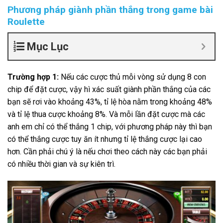
Phương pháp giành phần thắng trong game bài
Roulette
Mục Lục
Trường hợp 1:
Nếu các cược thủ mỗi vòng sử dụng 8 con
chip để đặt cược, vậy hì xác suất giành phần thắng của các
bạn sẽ rơi vào khoảng 43%, tỉ lệ hòa nằm trong khoảng 48%
và tỉ lệ thua cược khoảng 8%. Và mỗi lần đặt cược mà các
anh em chỉ có thể thắng 1 chip, với phương pháp này thì bạn
có thể thắng cược tuy ăn ít nhưng tỉ lệ thắng cược lại cao
hơn. Cần phải chú ý là nếu chơi theo cách này các bạn phải
có nhiều thời gian và sự kiên trì.