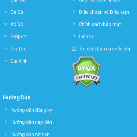
Đá Gà
Điều khoản và Điều kiện
Xổ Số
Chính sách bảo mật
E-Sport
Liên hệ
Tin Tức
Trò chơi bắn cá miễn phí
Gái Xinh
Hướng Dẫn
Hướng dẫn đăng ký
Hướng dẫn nạp tiền
Hướng dẫn rút tiền