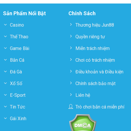
Sản Phẩm Nổi Bật
Chính Sách
Casino
Thương hiệu Jun88
Thể Thao
Quyền riêng tư
Game Bài
Miễn trách nhiệm
Bắn Cá
Chơi có trách nhiệm
Đá Gà
Điều khoản và Điều kiện
Xổ Số
Chính sách bảo mật
E-Sport
Liên hệ
Tin Tức
Trò chơi bắn cá miễn phí
Gái Xinh