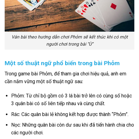
Ván bài theo hướng dẫn chơi Phỏm sẽ kết thúc khi có một
người chơi trong bài “Ù”
Một số thuật ngữ phổ biến trong bài Phỏm
Trong game bài Phỏm, để tham gia chơi hiệu quả, anh em
cần nắm vững một số thuật ngữ sau:
Phỏm: Từ chỉ bộ gồm có 3 lá bài trở lên có cùng số hoặc
3 quân bài có số liên tiếp nhau và cùng chất.
Rác: Các quân bài lẻ không kết hợp được thành “Phỏm”.
Nọc: Những quân bài còn dư sau khi đã tiến hành chia cho
các người chơi.