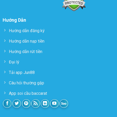
Hướng Dẫn
Hướng dẫn đăng ký
Hướng dẫn nạp tiền
Hướng dẫn rút tiền
Đại lý
Tải app Jun88
Câu hỏi thường gặp
App soi cầu baccarat