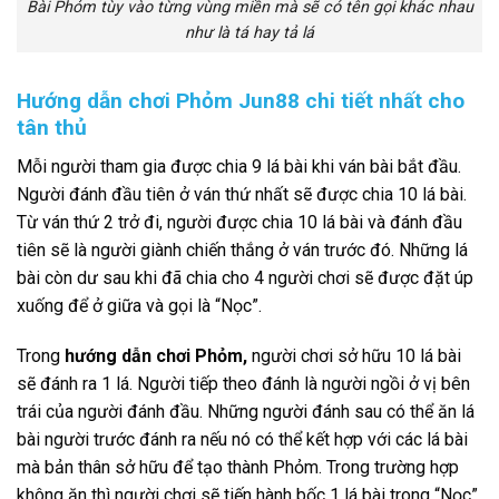
Bài Phỏm tùy vào từng vùng miền mà sẽ có tên gọi khác nhau
như là tá hay tả lá
Hướng dẫn chơi Phỏm Jun88 chi tiết nhất cho
tân thủ
Mỗi người tham gia được chia 9 lá bài khi ván bài bắt đầu.
Người đánh đầu tiên ở ván thứ nhất sẽ được chia 10 lá bài.
Từ ván thứ 2 trở đi, người được chia 10 lá bài và đánh đầu
tiên sẽ là người giành chiến thắng ở ván trước đó. Những lá
bài còn dư sau khi đã chia cho 4 người chơi sẽ được đặt úp
xuống để ở giữa và gọi là “Nọc”.
Trong
hướng dẫn chơi Phỏm,
người chơi sở hữu 10 lá bài
sẽ đánh ra 1 lá. Người tiếp theo đánh là người ngồi ở vị bên
trái của người đánh đầu. Những người đánh sau có thể ăn lá
bài người trước đánh ra nếu nó có thể kết hợp với các lá bài
mà bản thân sở hữu để tạo thành Phỏm. Trong trường hợp
không ăn thì người chơi sẽ tiến hành bốc 1 lá bài trong “Nọc”.