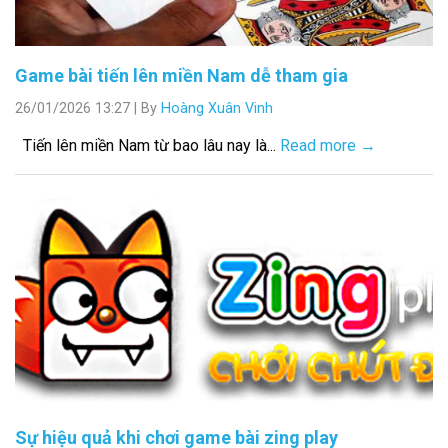
Game bài tiến lên miền Nam dễ tham gia
26/01/2026 13:27
|
By
Hoàng Xuân Vinh
Tiến lên miền Nam từ bao lâu nay là...
Read more →
Sự hiệu quả khi chơi game bài zing play