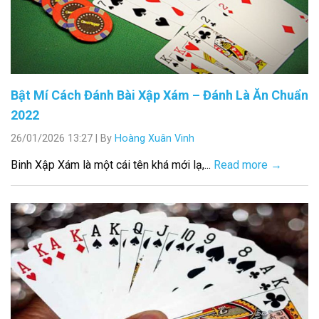
Bật Mí Cách Đánh Bài Xập Xám – Đánh Là Ăn Chuẩn
2022
26/01/2026 13:27
|
By
Hoàng Xuân Vinh
Binh Xập Xám là một cái tên khá mới lạ,...
Read more →