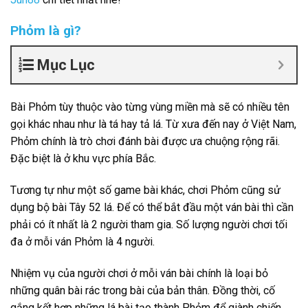
Phỏm là gì?
Mục Lục
Bài Phỏm tùy thuộc vào từng vùng miền mà sẽ có nhiều tên
gọi khác nhau như là tá hay tả lá. Từ xưa đến nay ở Việt Nam,
Phỏm chính là trò chơi đánh bài được ưa chuộng rộng rãi.
Đặc biệt là ở khu vực phía Bắc.
Tương tự như một số game bài khác, chơi Phỏm cũng sử
dụng bộ bài Tây 52 lá. Để có thể bắt đầu một ván bài thì cần
phải có ít nhất là 2 người tham gia. Số lượng người chơi tối
đa ở mỗi ván Phỏm là 4 người.
Nhiệm vụ của người chơi ở mỗi ván bài chính là loại bỏ
những quân bài rác trong bài của bản thân. Đồng thời, cố
gắng kết hợp những lá bài tạo thành Phỏm để giành chiến