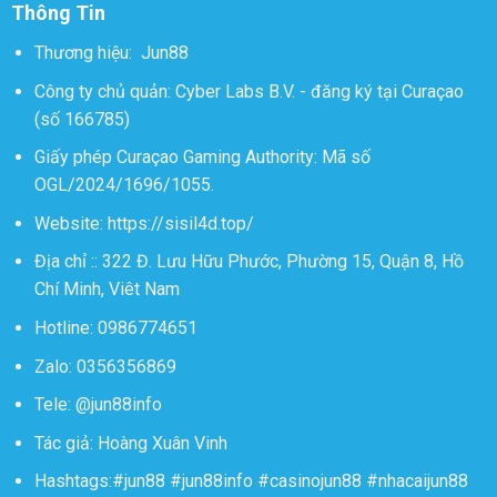
Thông Tin
Thương hiệu:
Jun88
Công ty chủ quản: Cyber Labs B.V. - đăng ký tại Curaçao
(số 166785)
Giấy phép Curaçao Gaming Authority: Mã số
OGL/2024/1696/1055.
Website:
https://sisil4d.top/
Địa chỉ ::
322 Đ. Lưu Hữu Phước, Phường 15, Quận 8, Hồ
Chí Minh, Viêt Nam
Hotline: 0986774651
Zalo: 0356356869
Tele: @jun88info
Tác giả:
Hoàng Xuân Vinh
Hashtags:#jun88 #jun88info #casinojun88 #nhacaijun88