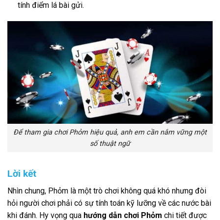
tính điểm lá bài gửi.
Để tham gia chơi Phỏm hiệu quả, anh em cần nắm vững một
số thuật ngữ
Lời kết
Nhìn chung, Phỏm là một trò chơi không quá khó nhưng đòi
hỏi người chơi phải có sự tính toán kỹ lưỡng về các nước bài
khi đánh. Hy vọng qua
hướng dẫn chơi Phỏm
chi tiết được