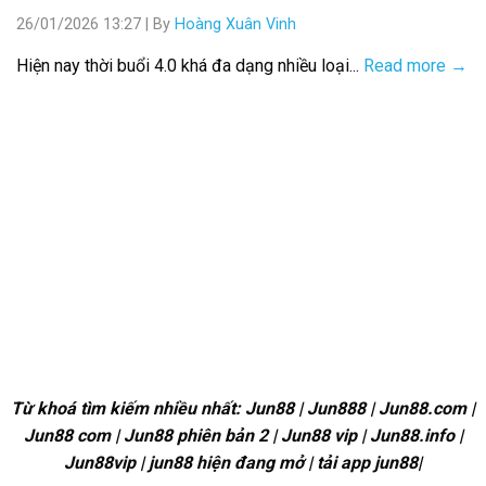
26/01/2026 13:27
|
By
Hoàng Xuân Vinh
Hiện nay thời buổi 4.0 khá đa dạng nhiều loại...
Read more →
Từ khoá tìm kiếm nhiều nhất: Jun88 | Jun888 | Jun88.com |
Jun88 com | Jun88 phiên bản 2 | Jun88 vip | Jun88.info |
Jun88vip | jun88 hiện đang mở | tải app jun88|