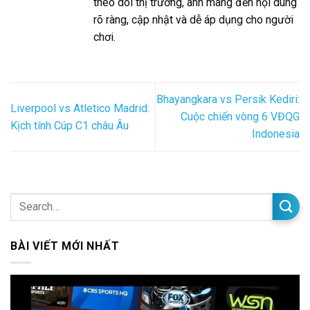
theo dõi thị trường, anh mang đến nội dung
rõ ràng, cập nhật và dễ áp dụng cho người
chơi.
Bhayangkara vs Persik Kediri:
Liverpool vs Atletico Madrid:
Cuộc chiến vòng 6 VĐQG
Kịch tính Cúp C1 châu Âu
Indonesia
BÀI VIẾT MỚI NHẤT