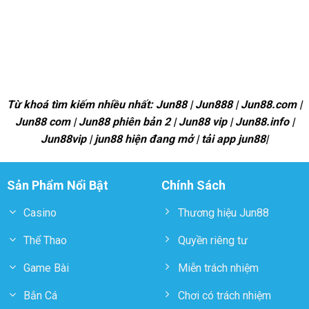
Từ khoá tìm kiếm nhiều nhất: Jun88 | Jun888 | Jun88.com |
Jun88 com | Jun88 phiên bản 2 | Jun88 vip | Jun88.info |
Jun88vip | jun88 hiện đang mở | tải app jun88|
Sản Phẩm Nổi Bật
Chính Sách
Casino
Thương hiệu Jun88
Thể Thao
Quyền riêng tư
Game Bài
Miễn trách nhiệm
Bắn Cá
Chơi có trách nhiệm