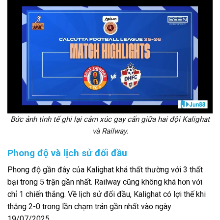
Bức ảnh tinh tế ghi lại cảm xúc gay cấn giữa hai đội Kalighat
và Railway.
Phong độ và lịch sử đối đầu
Phong độ gần đây của Kalighat khá thất thường với 3 thất
bại trong 5 trận gần nhất. Railway cũng không khá hơn với
chỉ 1 chiến thắng. Về lịch sử đối đầu, Kalighat có lợi thế khi
thắng 2-0 trong lần chạm trán gần nhất vào ngày
19/07/2025.