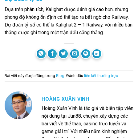
Dựa trên phân tích, Kalighat được đánh giá cao hơn, nhưng
phong độ không ổn định có thể tạo ra bất ngờ cho Railway.
Dự đoán tỷ số có thể là Kalighat 2 – 1 Railway, với nhiều bàn
thắng được ghi trong một trận đấu căng thẳng.
Bài viết này được đăng trong
Blog
. Đánh dấu
liên kết thường trực
.
HOÀNG XUÂN VINH
Hoàng Xuân Vinh là tác giả và biên tập viên
nội dung tại Jun88, chuyên xây dựng các
bài viết về thể thao, casino trực tuyến và
game giải trí. Với nhiều năm kinh nghiệm