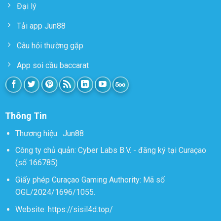
Đại lý
Tải app Jun88
Câu hỏi thường gặp
App soi cầu baccarat
Thông Tin
Thương hiệu:
Jun88
Công ty chủ quản: Cyber Labs B.V. - đăng ký tại Curaçao
(số 166785)
Giấy phép Curaçao Gaming Authority: Mã số
OGL/2024/1696/1055.
Website:
https://sisil4d.top/