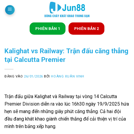
Bỏ
qua
nội
dung
PHIÊN BẢN 1
PHIÊN BẢN 2
Kalighat vs Railway: Trận đấu căng thẳng
tại Calcutta Premier
ĐĂNG VÀO
26/01/2026
BỞI
HOÀNG XUÂN VINH
Trận đấu giữa Kalighat và Railway tại vòng 14 Calcutta
Premier Division diễn ra vào lúc 16h30 ngày 19/9/2025 hứa
hẹn sẽ mang đến những giây phút căng thẳng. Cả hai đội
đều đang khát khao giành chiến thắng để cải thiện vị trí của
mình trên bảng xếp hạng.