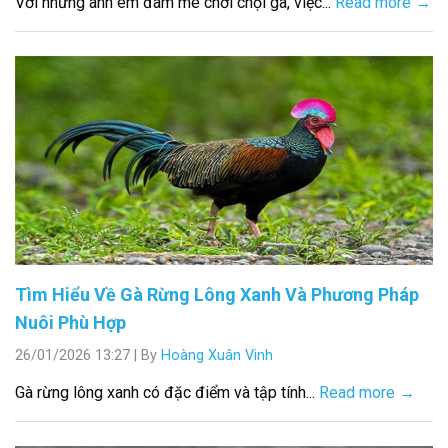
Với những anh em đam mê chơi chọi gà, việc...
Read more →
Tìm Hiểu Về Gà Rừng Lông Xanh Và Phương Pháp
Nuôi Phù Hợp
26/01/2026 13:27
|
By
Hoàng Xuân Vinh
Gà rừng lông xanh có đặc điểm và tập tính...
Read more →