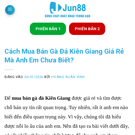
Bỏ
qua
nội
dung
PHIÊN BẢN 1
PHIÊN BẢN 2
Cách Mua Bán Gà Đá Kiên Giang Giá Rẻ
Mà Anh Em Chưa Biết?
ĐĂNG VÀO
26/01/2026
BỞI
HOÀNG XUÂN VINH
Để 
mua bán gà đá Kiên Giang
 được giá rẻ và tìm được 
chỗ bán uy tín rất quan trọng. Tuy nhiên, rất ít anh em nào 
biết đến điều quan trọng này. Vì vậy, chúng tôi đã hiểu 
được nỗi lo âu của anh em. Nên đã tạo ra bài viết dưới đây, 