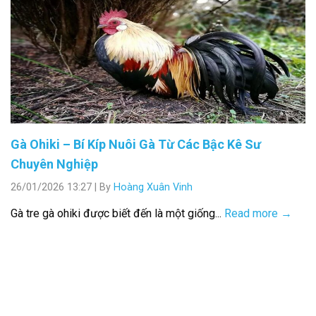
Gà Ohiki – Bí Kíp Nuôi Gà Từ Các Bậc Kê Sư
Chuyên Nghiệp
26/01/2026 13:27
|
By
Hoàng Xuân Vinh
Gà tre gà ohiki được biết đến là một giống...
Read more →