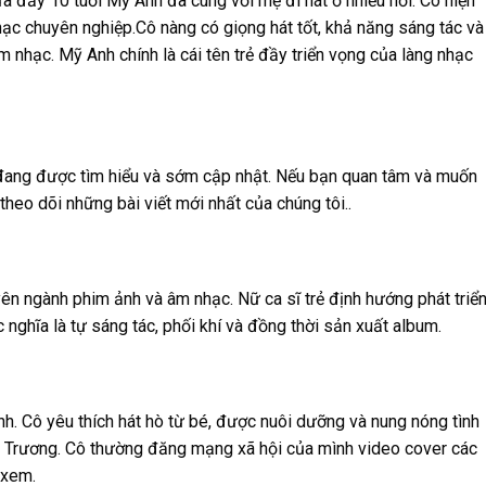
ưa đầy 10 tuổi Mỹ Anh đã cùng với mẹ đi hát ở nhiều nơi. Cô hiện
ạc chuyên nghiệp.Cô nàng có giọng hát tốt, khả năng sáng tác và
nhạc. Mỹ Anh chính là cái tên trẻ đầy triển vọng của làng nhạc
 đang được tìm hiểu và sớm cập nhật. Nếu bạn quan tâm và muốn
heo dõi những bài viết mới nhất của chúng tôi..
n ngành phim ảnh và âm nhạc. Nữ ca sĩ trẻ định hướng phát triể
ức nghĩa là tự sáng tác, phối khí và đồng thời sản xuất album.
nh. Cô yêu thích hát hò từ bé, được nuôi dưỡng và nung nóng tình
na Trương. Cô thường đăng mạng xã hội của mình video cover các
 xem.