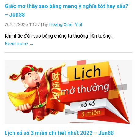
Giấc mơ thấy sao băng mang ý nghĩa tốt hay xấu?
– Jun88
26/01/2026 13:27
|
By
Hoàng Xuân Vinh
Khi nhắc đến sao băng chúng ta thường liên tưởng...
Read more →
Lịch xổ số 3 miền chi tiết nhất 2022 – Jun88