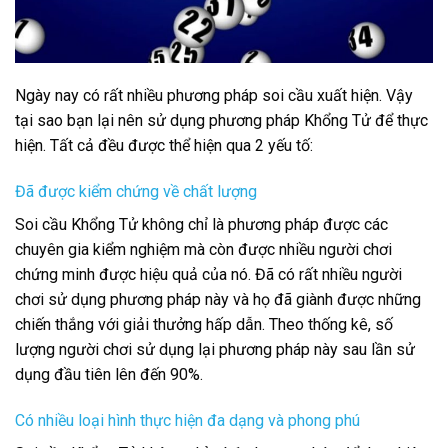
Ngày nay có rất nhiều phương pháp soi cầu xuất hiện. Vậy
tại sao bạn lại nên sử dụng phương pháp Khổng Tử để thực
hiện. Tất cả đều được thể hiện qua 2 yếu tố:
Đã được kiểm chứng về chất lượng
Soi cầu Khổng Tử không chỉ là phương pháp được các
chuyên gia kiểm nghiệm mà còn được nhiều người chơi
chứng minh được hiệu quả của nó. Đã có rất nhiều người
chơi sử dụng phương pháp này và họ đã giành được những
chiến thắng với giải thưởng hấp dẫn. Theo thống kê, số
lượng người chơi sử dụng lại phương pháp này sau lần sử
dụng đầu tiên lên đến 90%.
Có nhiều loại hình thực hiện đa dạng và phong phú