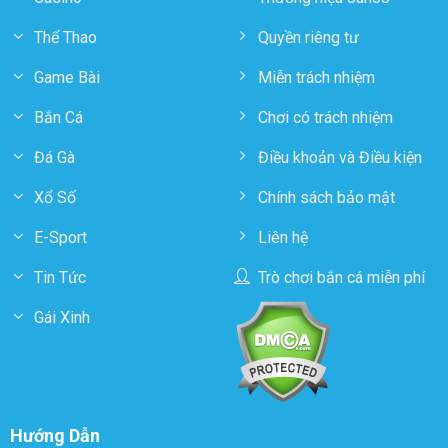
Thể Thao
Quyền riêng tư
Game Bài
Miễn trách nhiệm
Bắn Cá
Chơi có trách nhiệm
Đá Gà
Điều khoản và Điều kiện
Xổ Số
Chính sách bảo mật
E-Sport
Liên hệ
Tin Tức
Trò chơi bắn cá miễn phí
Gái Xinh
Hướng Dẫn