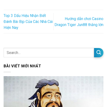
Top 3 Dấu Hiệu Nhận Biết
Hướng dẫn chơi Casino
Đánh Bài Bịp Của Các Nhà Cái
Dragon Tiger Jun88 thắng lớn
Hiện Nay
BÀI VIẾT MỚI NHẤT