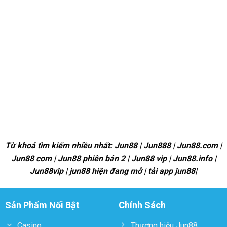
Từ khoá tìm kiếm nhiều nhất: Jun88 | Jun888 | Jun88.com |
Jun88 com | Jun88 phiên bản 2 | Jun88 vip | Jun88.info |
Jun88vip | jun88 hiện đang mở | tải app jun88|
Sản Phẩm Nổi Bật
Chính Sách
Casino
Thương hiệu Jun88