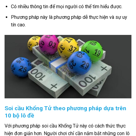
Có nhiều thông tin để mọi người có thể tìm hiểu được.
Phương pháp này là phương pháp dễ thực hiện và sự uy
tín cao.
Soi cầu Khổng Tử theo phương pháp dựa trên
10 bộ lô đề
Với phương pháp soi cầu Khổng Tử này có cách thức thực
hiện đơn giản hơn. Người chơi chỉ cần nắm bắt những con lô