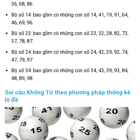
36, 68, 86.
Bộ số 14: bao gồm có những con số 14, 41, 19, 91, 64,
46, 69, 96.
Bộ số 23: bao gồm có những con số 23, 32, 28, 82, 73,
37, 78, 87.
Bộ số 24: bao gồm có những con số 24, 42, 29, 92, 74,
47, 79, 97.
Bộ số 34: bao gồm có những con số 34, 43, 39, 93, 84,
48, 89, 98.
Soi cầu Khổng Tử theo phương pháp thống kê
lô đề