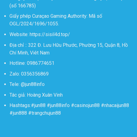
(số 166785)
Giấy phép Curaçao Gaming Authority: Mã số
OGL/2024/1696/1055.
Website:
https://sisil4d.top/
Địa chỉ ::
322 Đ. Lưu Hữu Phước, Phường 15, Quận 8, Hồ
Chí Minh, Viêt Nam
Hotline: 0986774651
Zalo: 0356356869
Tele: @jun88info
Tác giả:
Hoàng Xuân Vinh
Hashtags:#jun88 #jun88info #casinojun88 #nhacaijun88
#jun888 #trangchujun88