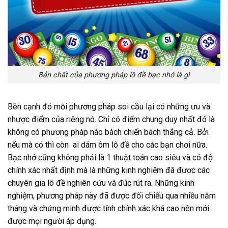
Bản chất của phương pháp lô đề bạc nhớ là gì
Bên cạnh đó mỗi phương pháp soi cầu lại có những ưu và
nhược điểm của riêng nó. Chỉ có điểm chung duy nhất đó là
không có phương pháp nào bách chiến bách thắng cả. Bởi
nếu mà có thì còn ai dám ôm lô đề cho các bạn chơi nữa.
Bạc nhớ cũng không phải là 1 thuật toán cao siêu và có độ
chính xác nhất định mà là những kinh nghiệm đã được các
chuyên gia lô đề nghiên cứu và đúc rút ra. Những kinh
nghiệm, phương pháp này đã được đối chiếu qua nhiều năm
tháng và chứng minh được tính chính xác khá cao nên mới
được mọi người áp dụng.