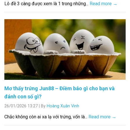
Lô đề 3 càng được xem là 1 trong những...
Read more →
Mơ thấy trứng Jun88 – Điềm báo gì cho bạn và
đánh con số gì?
26/01/2026 13:27
|
By
Hoàng Xuân Vinh
Chắc không còn ai xa lạ với trứng, vốn là...
Read more →