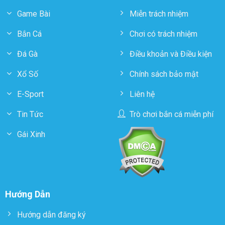
Game Bài
Miễn trách nhiệm
Bắn Cá
Chơi có trách nhiệm
Đá Gà
Điều khoản và Điều kiện
Xổ Số
Chính sách bảo mật
E-Sport
Liên hệ
Tin Tức
Trò chơi bắn cá miễn phí
Gái Xinh
Hướng Dẫn
Hướng dẫn đăng ký