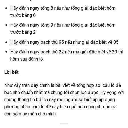
Hãy đánh ngay tổng 8 nếu như tổng giải đặc biệt hôm
trước bằng 6.
Hãy đánh ngay tổng 9 nếu như tổng giải đặc biệt hôm
trước bằng 2
Hãy đánh ngay bạch thủ 95 nếu như giải đặc biệt về 05
Hãy đánh ngay bạch thủ 22 nếu mà giải đặc biệt về 29 thì
hôm sau đánh lô.
Lời kết
Như vậy trên đây chính là bài viết về tổng hợp soi cầu lô đề
bạc nhớ chuẩn nhất mà chúng tôi chọn lọc được. Hy vọng với
những thông tin bổ ích này mọi người sẽ biết áp áp dụng
phương pháp chơi lô đề này hiệu quả hơn cũng như tìm ra
con số may mắn cho mình.