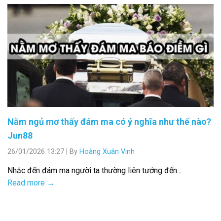
Nằm ngủ mơ thấy đám ma có ý nghĩa như thế nào?
Jun88
26/01/2026 13:27
|
By
Hoàng Xuân Vinh
Nhắc đến đám ma người ta thường liên tưởng đến...
Read more →