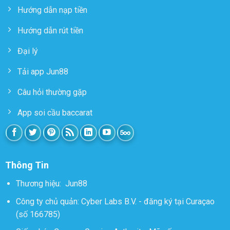
Hướng dẫn nạp tiền
Hướng dẫn rút tiền
Đại lý
Tải app Jun88
Câu hỏi thường gặp
App soi cầu baccarat
Thông Tin
Thương hiệu:
Jun88
Công ty chủ quản: Cyber Labs B.V. - đăng ký tại Curaçao
(số 166785)