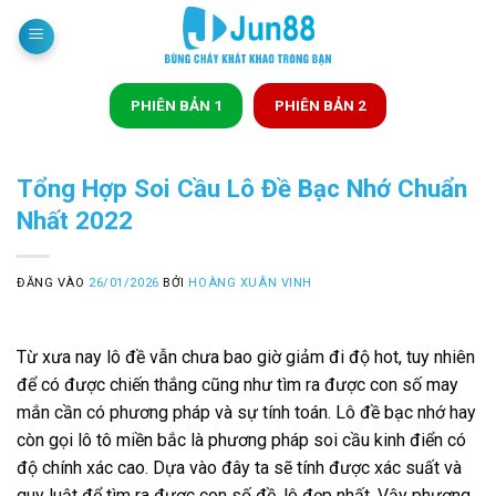
Bỏ
qua
nội
dung
PHIÊN BẢN 1
PHIÊN BẢN 2
Tổng Hợp Soi Cầu Lô Đề Bạc Nhớ Chuẩn
Nhất 2022
ĐĂNG VÀO
26/01/2026
BỞI
HOÀNG XUÂN VINH
Từ xưa nay lô đề vẫn chưa bao giờ giảm đi độ hot, tuy nhiên
để có được chiến thắng cũng như tìm ra được con số may
mắn cần có phương pháp và sự tính toán. Lô đề bạc nhớ hay
còn gọi lô tô miền bắc là phương pháp soi cầu kinh điển có
độ chính xác cao. Dựa vào đây ta sẽ tính được xác suất và
quy luật để tìm ra được con số đề, lô đẹp nhất. Vậy phương