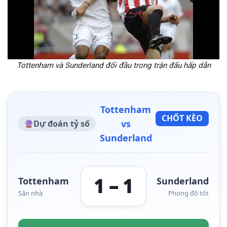
Tottenham và Sunderland đối đầu trong trận đấu hấp dẫn
Tottenham
CHỐT KÈO
vs
Dự đoán tỷ số
Sunderland
1 – 1
Tottenham
Sunderland
Sân nhà
Phong độ tốt