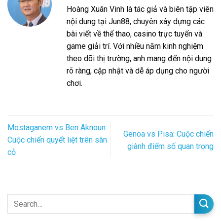
Hoàng Xuân Vinh là tác giả và biên tập viên
nội dung tại Jun88, chuyên xây dựng các
bài viết về thể thao, casino trực tuyến và
game giải trí. Với nhiều năm kinh nghiệm
theo dõi thị trường, anh mang đến nội dung
rõ ràng, cập nhật và dễ áp dụng cho người
chơi.
Mostaganem vs Ben Aknoun:
Genoa vs Pisa: Cuộc chiến
Cuộc chiến quyết liệt trên sân
giành điểm số quan trọng
cỏ