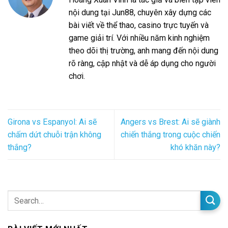
nội dung tại Jun88, chuyên xây dựng các
bài viết về thể thao, casino trực tuyến và
game giải trí. Với nhiều năm kinh nghiệm
theo dõi thị trường, anh mang đến nội dung
rõ ràng, cập nhật và dễ áp dụng cho người
chơi.
Girona vs Espanyol: Ai sẽ
Angers vs Brest: Ai sẽ giành
chấm dứt chuỗi trận không
chiến thắng trong cuộc chiến
thắng?
khó khăn này?