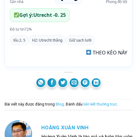
Sân nhà
Phong độ tốt
Gợi ý:
Utrecht -0. 25
Độ tự tin72%
Xỉu 2. 5
H2: Utrecht thắng
Giữ sạch lưới
THEO KÈO NÀY
Bài viết này được đăng trong
Blog
. Đánh dấu
liên kết thường trực
.
HOÀNG XUÂN VINH
Hoàng Xuân Vinh là tác giả và biên tập viên