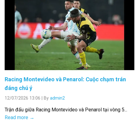
Racing Montevideo và Penarol: Cuộc chạm trán
đáng chú ý
12/07/2026 13:06
|
By
admin2
Trận đấu giữa Racing Montevideo và Penarol tại vòng 5...
Read more →