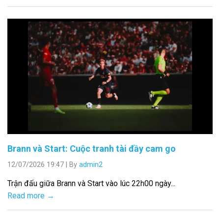
Brann và Start: Cuộc tranh tài đầy cam go
12/07/2026 19:47
|
By
admin2
Trận đấu giữa Brann và Start vào lúc 22h00 ngày...
Read more →