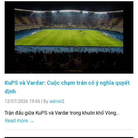
KuPS và Vardar: Cuộc chạm trán có ý nghĩa quyết
định
12/07/2026 19:45
|
By
admin2
Trận đấu giữa KuPS và Vardar trong khuôn khổ Vòng...
Read more →