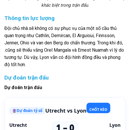
khác biệt trong trận đấu.
Thông tin lực lượng
Đội chủ nhà.sẽ không có sự phục vụ của một số cầu thủ
quan trọng như Cathlin, Demircan, El Arguioui, Finnsson,
Jenner, Ohio và van den Berg do chấn thương. Trong khi đó,
.cũng sẽ thiếu vắng Orel Mangala và Ernest Nuamah vì lý do
tương tự. Dù vậy, Lyon vẫn có đội hình đồng đều và phong
độ tốt hơn.
Dự đoán trận đấu
Dự đoán trận đấu
Utrecht vs Lyon
CHỐT KÈO
Dự đoán tỷ số
Utrecht
Lyon
1 – 0