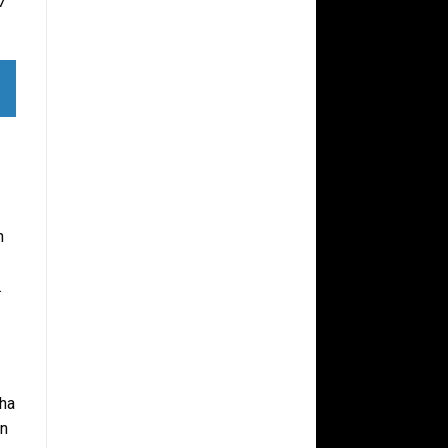
7
n
.
ha
ăn