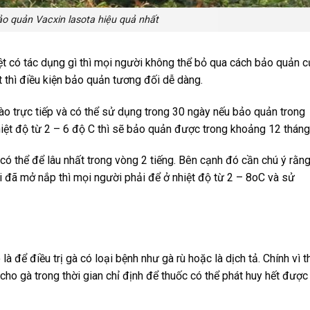
o quản Vacxin lasota hiệu quả nhất
iệt có tác dụng gì thì mọi người không thể bỏ qua cách bảo quản 
t thì điều kiện bảo quản tương đối dễ dàng.
vào trực tiếp và có thể sử dụng trong 30 ngày nếu bảo quản trong
hiệt độ từ 2 – 6 độ C thì sẽ bảo quản được trong khoảng 12 tháng
 có thể để lâu nhất trong vòng 2 tiếng. Bên cạnh đó cần chú ý rằn
i đã mở nắp thì mọi người phải để ở nhiệt độ từ 2 – 8oC và sử
là để điều trị gà có loại bệnh như gà rù hoặc là dịch tả. Chính vì t
ho gà trong thời gian chỉ định để thuốc có thể phát huy hết được