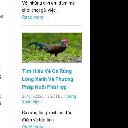
Với những anh em đam mê
chơi chọi gà, việc...
ản
Read more →
g
u
Tìm Hiểu Về Gà Rừng
g
Lông Xanh Và Phương
Pháp Nuôi Phù Hợp
.
26/01/2026 13:27
|
By
Hoàng
Xuân Vinh
ó
Gà rừng lông xanh có đặc
điểm và tập tính...
Read more →