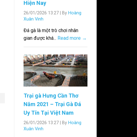
Hiện Nay
26/01/2026 13:27
|
By
Hoàng
Xuân Vinh
Đá gà là một trò chơi nhân
gian được khá...
Read more →
Trại gà Hưng Cần Thơ
Năm 2021 – Trại Gà Đá
Uy Tín Tại Việt Nam
26/01/2026 13:27
|
By
Hoàng
Xuân Vinh