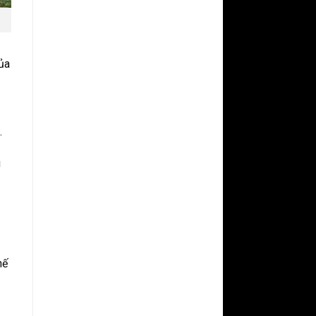
của
.
g
hế