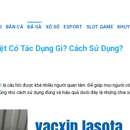
O
BẮN CÁ
ĐÁ GÀ
XỔ SỐ
ESPORT
SLOT GAME
KHUY
iệt Có Tác Dụng Gì? Cách Sử Dụng?
ì
là câu hỏi được khá nhiều người quan tâm. Để giúp mọi người c
y cũng như cách sử dụng đúng và hiệu quả dưới đây là những chia s