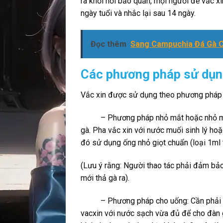
ra khỏi nơi bảo quản, mọi người để vắc x
ngày tuổi và nhắc lại sau 14 ngày.
Đọc thêm
Sang Campuchia Đá Gà C
Các phương pháp sử dụn
Vắc xin được sử dụng theo phương pháp n
– Phương pháp nhỏ mắt hoặc nhỏ mũi: C
gà. Pha vắc xin với nước muối sinh lý hoặ
đó sử dụng ống nhỏ giọt chuẩn (loại 1ml 
(Lưu ý rằng: Người thao tác phải đảm bả
mới thả gà ra).
– Phương pháp cho uống: Cần phải tính
vacxin với nước sạch vừa đủ để cho đàn g