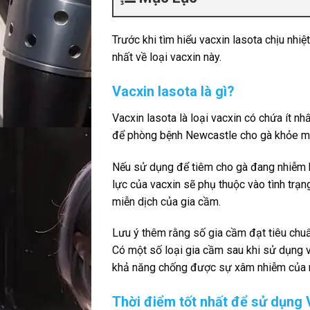
Trước khi tìm hiểu vacxin lasota chịu nhi
nhất về loại vacxin này.
Vacxin lasota là gì?
Vacxin lasota là loại vacxin có chứa ít
để phòng bệnh Newcastle cho gà khỏe mạ
Nếu sử dụng để tiêm cho gà đang nhiễm bệ
lực của vacxin sẽ phụ thuộc vào tình trạ
miễn dịch của gia cầm.
Lưu ý thêm rằng số gia cầm đạt tiêu chuẩ
Có một số loại gia cầm sau khi sử dụng v
khả năng chống được sự xâm nhiễm của mầ
Thời điểm tốt nhất để sử dụng 