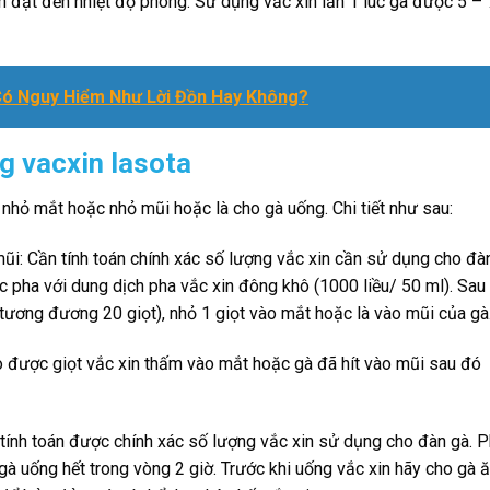
in đạt đến nhiệt độ phòng. Sử dụng vắc xin lần 1 lúc gà được 5 – 
ó Nguy Hiểm Như Lời Đồn Hay Không?
g vacxin lasota
hỏ mắt hoặc nhỏ mũi hoặc là cho gà uống. Chi tiết như sau:
ần tính toán chính xác số lượng vắc xin cần sử dụng cho đà
c pha với dung dịch pha vắc xin đông khô (1000 liều/ 50 ml). Sau
tương đương 20 giọt), nhỏ 1 giọt vào mắt hoặc là vào mũi của gà
o được giọt vắc xin thấm vào mắt hoặc gà đã hít vào mũi sau đó
 toán được chính xác số lượng vắc xin sử dụng cho đàn gà. P
à uống hết trong vòng 2 giờ. Trước khi uống vắc xin hãy cho gà 