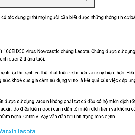
ệt có tác dụng gì thì mọi người cần biết được những thông tin cơ b
 nhất 106EID50 virus Newcastle chủng Lasota. Chúng được sử dụn
nh dưới 2 tháng tuổi.
nh rồi thì bệnh có thể phát triển sớm hơn và nguy hiểm hơn. Hiệ
ng sức khoẻ của gia cầm sử dụng vì nó là kết quả của việc đáp ứn
n được sử dụng vacxin không phải tất cả đều có hệ miễn dịch tốt
acxin, do điều kiện ngoại cảnh dẫn tới miễn dịch kém và không c
m bệnh. Chính vì vậy vẫn dẫn tới tình trạng mắc bệnh.
Vacxin lasota