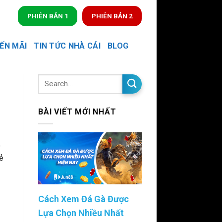
PHIÊN BẢN 1
PHIÊN BẢN 2
ẾN MÃI
TIN TỨC NHÀ CÁI
BLOG
BÀI VIẾT MỚI NHẤT
ó
ẻ
Cách Xem Đá Gà Được
Lựa Chọn Nhiều Nhất