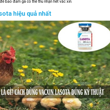
 để bảo đảm gà có thể thu nhận hết vắc xin.
sota hiệu quả nhất