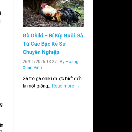
.
g
Gà Ohiki – Bí Kíp Nuôi Gà
Từ Các Bậc Kê Sư
Chuyên Nghiệp
26/01/2026 13:27
|
By
Hoàng
Xuân Vinh
Gà tre gà ohiki được biết đến
là một giống...
Read more →
ng
in