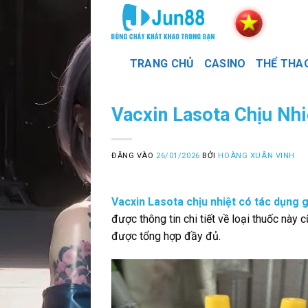
Bỏ
qua
nội
dung
TRANG CHỦ
CASINO
THỂ THA
Vacxin Lasota Chịu Nh
ĐĂNG VÀO
26/01/2026
BỞI
HOÀNG XUÂN VINH
Vacxin Lasota chịu nhiệt có tác dụng g
được thông tin chi tiết về loại thuốc nà
được tổng hợp đầy đủ.